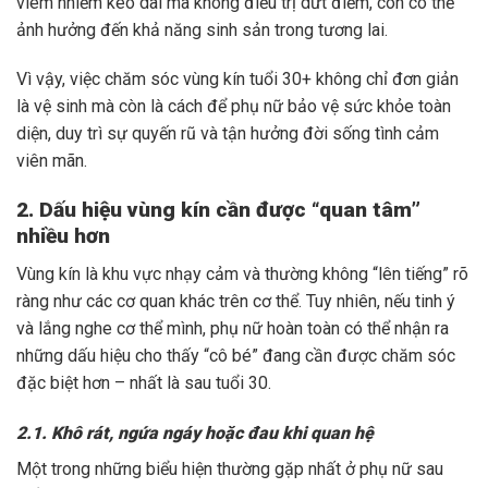
viêm nhiễm kéo dài mà không điều trị dứt điểm, còn có thể
ảnh hưởng đến khả năng sinh sản trong tương lai.
Vì vậy, việc chăm sóc vùng kín tuổi 30+ không chỉ đơn giản
là vệ sinh mà còn là cách để phụ nữ bảo vệ sức khỏe toàn
diện, duy trì sự quyến rũ và tận hưởng đời sống tình cảm
viên mãn.
2. Dấu hiệu vùng kín cần được “quan tâm”
nhiều hơn
Vùng kín là khu vực nhạy cảm và thường không “lên tiếng” rõ
ràng như các cơ quan khác trên cơ thể. Tuy nhiên, nếu tinh ý
và lắng nghe cơ thể mình, phụ nữ hoàn toàn có thể nhận ra
những dấu hiệu cho thấy “cô bé” đang cần được chăm sóc
đặc biệt hơn – nhất là sau tuổi 30.
2.1. Khô rát, ngứa ngáy hoặc đau khi quan hệ
Một trong những biểu hiện thường gặp nhất ở phụ nữ sau