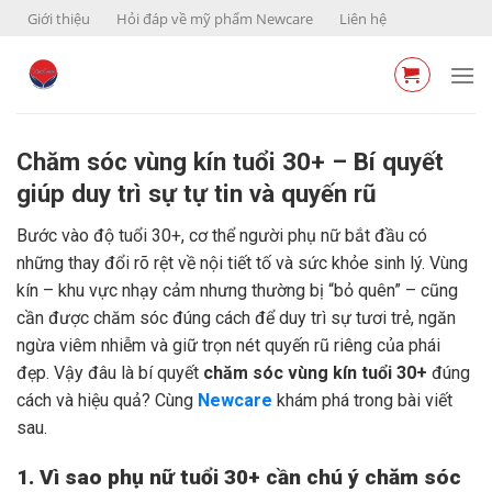
Skip
Giới thiệu
Hỏi đáp về mỹ phẩm Newcare
Liên hệ
to
content
Chăm sóc vùng kín tuổi 30+ – Bí quyết
giúp duy trì sự tự tin và quyến rũ
Bước vào độ tuổi 30+, cơ thể người phụ nữ bắt đầu có
những thay đổi rõ rệt về nội tiết tố và sức khỏe sinh lý. Vùng
kín – khu vực nhạy cảm nhưng thường bị “bỏ quên” – cũng
cần được chăm sóc đúng cách để duy trì sự tươi trẻ, ngăn
ngừa viêm nhiễm và giữ trọn nét quyến rũ riêng của phái
đẹp. Vậy đâu là bí quyết
chăm sóc vùng kín tuổi 30+
đúng
cách và hiệu quả? Cùng
Newcare
khám phá trong bài viết
sau.
1. Vì sao phụ nữ tuổi 30+ cần chú ý chăm sóc