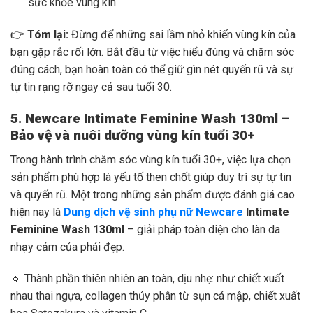
sức khỏe vùng kín
👉
Tóm lại:
Đừng để những sai lầm nhỏ khiến vùng kín của
bạn gặp rắc rối lớn. Bắt đầu từ việc hiểu đúng và chăm sóc
đúng cách, bạn hoàn toàn có thể giữ gìn nét quyến rũ và sự
tự tin rạng rỡ ngay cả sau tuổi 30.
5. Newcare Intimate Feminine Wash 130ml –
Bảo vệ và nuôi dưỡng vùng kín tuổi 30+
Trong hành trình chăm sóc vùng kín tuổi 30+, việc lựa chọn
sản phẩm phù hợp là yếu tố then chốt giúp duy trì sự tự tin
và quyến rũ. Một trong những sản phẩm được đánh giá cao
hiện nay là
Dung dịch vệ sinh phụ nữ Newcare
Intimate
Feminine Wash 130ml
– giải pháp toàn diện cho làn da
nhạy cảm của phái đẹp.
🔹 Thành phần thiên nhiên an toàn, dịu nhẹ: như chiết xuất
nhau thai ngựa, collagen thủy phân từ sụn cá mập, chiết xuất