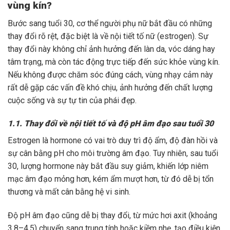
vùng kín?
Bước sang tuổi 30, cơ thể người phụ nữ bắt đầu có những
thay đổi rõ rệt, đặc biệt là về nội tiết tố nữ (estrogen). Sự
thay đổi này không chỉ ảnh hưởng đến làn da, vóc dáng hay
tâm trạng, mà còn tác động trực tiếp đến sức khỏe vùng kín.
Nếu không được chăm sóc đúng cách, vùng nhạy cảm này
rất dễ gặp các vấn đề khó chịu, ảnh hưởng đến chất lượng
cuộc sống và sự tự tin của phái đẹp.
1.1. Thay đổi về nội tiết tố và độ pH âm đạo sau tuổi 30
Estrogen là hormone có vai trò duy trì độ ẩm, độ đàn hồi và
sự cân bằng pH cho môi trường âm đạo. Tuy nhiên, sau tuổi
30, lượng hormone này bắt đầu suy giảm, khiến lớp niêm
mạc âm đạo mỏng hơn, kém ẩm mượt hơn, từ đó dễ bị tổn
thương và mất cân bằng hệ vi sinh.
Độ pH âm đạo cũng dễ bị thay đổi, từ mức hơi axit (khoảng
3.8–4.5) chuyển sang trung tính hoặc kiềm nhẹ, tạo điều kiện