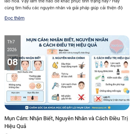
lão hóa. Vậy làm thế nào để khắc phục tình trạng này? Hãy
cùng tìm hiểu các nguyên nhân và giải pháp giúp cải thiện độ
đàn hồi, mang lại vẻ ngoài săn chắc, rạng rỡ. Da mặt chảy xệ…
Đọc thêm
Th7
2026
08
Mụn Cám: Nhận Biết, Nguyên Nhân và Cách Điều Trị
Hiệu Quả