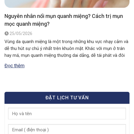
Nguyên nhân nổi mụn quanh miệng? Cách trị mụn
mọc quanh miệng?
25/05/2026
Vùng da quanh miệng là một trong những khu vực nhạy cảm và
dễ thu hút sự chú ý nhất trên khuôn mặt. Khác với mụn ở trán
hay má, mụn quanh miệng thường dai dẳng, dễ tái phát và đôi
khi là lời cảnh báo về tình trạng sức khỏe bên trong cơ thể….
Đọc thêm
ĐẶT LỊCH TƯ VẤN