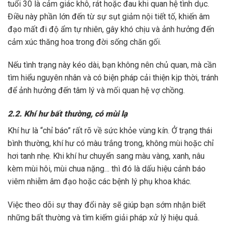
tuổi 30 là cảm giác khô, rát hoặc đau khi quan hệ tình dục.
Điều này phần lớn đến từ sự sụt giảm nội tiết tố, khiến âm
đạo mất đi độ ẩm tự nhiên, gây khó chịu và ảnh hưởng đến
cảm xúc thăng hoa trong đời sống chăn gối.
Nếu tình trạng này kéo dài, bạn không nên chủ quan, mà cần
tìm hiểu nguyên nhân và có biện pháp cải thiện kịp thời, tránh
để ảnh hưởng đến tâm lý và mối quan hệ vợ chồng.
2.2. Khí hư bất thường, có mùi lạ
Khí hư là “chỉ báo” rất rõ về sức khỏe vùng kín. Ở trạng thái
bình thường, khí hư có màu trắng trong, không mùi hoặc chỉ
hơi tanh nhẹ. Khi khí hư chuyển sang màu vàng, xanh, nâu
kèm mùi hôi, mùi chua nặng… thì đó là dấu hiệu cảnh báo
viêm nhiễm âm đạo hoặc các bệnh lý phụ khoa khác.
Việc theo dõi sự thay đổi này sẽ giúp bạn sớm nhận biết
những bất thường và tìm kiếm giải pháp xử lý hiệu quả.