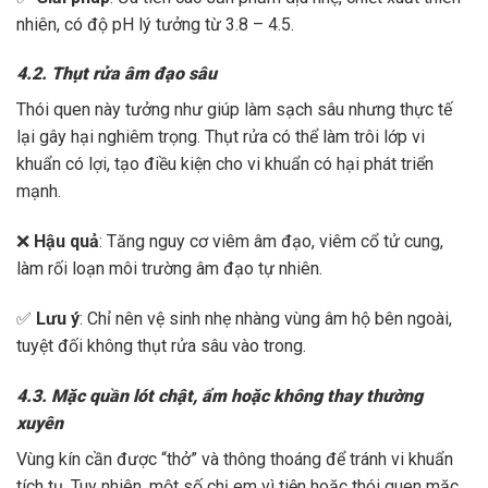
nhiên, có độ pH lý tưởng từ 3.8 – 4.5.
4.2. Thụt rửa âm đạo sâu
Thói quen này tưởng như giúp làm sạch sâu nhưng thực tế
lại gây hại nghiêm trọng. Thụt rửa có thể làm trôi lớp vi
khuẩn có lợi, tạo điều kiện cho vi khuẩn có hại phát triển
mạnh.
❌
Hậu quả
: Tăng nguy cơ viêm âm đạo, viêm cổ tử cung,
làm rối loạn môi trường âm đạo tự nhiên.
✅
Lưu ý
: Chỉ nên vệ sinh nhẹ nhàng vùng âm hộ bên ngoài,
tuyệt đối không thụt rửa sâu vào trong.
4.3. Mặc quần lót chật, ẩm hoặc không thay thường
xuyên
Vùng kín cần được “thở” và thông thoáng để tránh vi khuẩn
tích tụ. Tuy nhiên, một số chị em vì tiện hoặc thói quen mặc