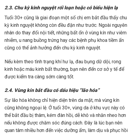
2.3. Chu kỳ kinh nguyệt rối loạn hoặc có biểu hiện lạ
Tuổi 30+ cũng là giai đoạn một số chị em bắt đầu thấy chu
kỳ kinh nguyệt không còn đều đặn như trước. Ngoài nguyên
nhân do thay đổi nội tiết, những bất ổn ở vùng kín như viêm
nhiễm, u nang buồng trứng hay các bệnh phụ khoa tiềm ẩn
cũng có thể ảnh hưởng đến chu kỳ kinh nguyệt.
Nếu kèm theo tình trạng khí hư lạ, đau bụng dữ dội, rong
kinh hoặc máu kinh bất thường, bạn nên đến cơ sở y tế để
được kiểm tra càng sớm càng tốt.
2.4. Vùng kín bắt đầu có dấu hiệu “lão hóa”
Sự lão hóa không chỉ hiện diện trên da mặt, mà vùng kín
cũng không ngoại lệ. Ở tuổi 30+, vùng da ở khu vực này có
thể bắt đầu bị thâm, kém đàn hồi, dễ khô và nhăn nheo hơn
nếu không được chăm sóc đúng cách. Đây là lúc bạn nên
quan tâm nhiều hơn đến việc dưỡng ẩm, làm dịu và phục hồi