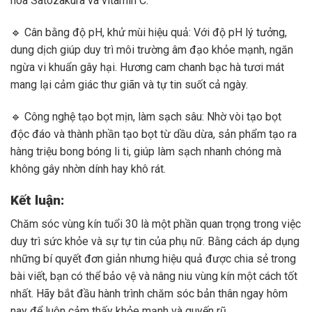
hoa Satozakura và vitamin C.
🔹 Cân bằng độ pH, khử mùi hiệu quả: Với độ pH lý tưởng,
dung dịch giúp duy trì môi trường âm đạo khỏe mạnh, ngăn
ngừa vi khuẩn gây hại. Hương cam chanh bạc hà tươi mát
mang lại cảm giác thư giãn và tự tin suốt cả ngày.
🔹 Công nghệ tạo bọt mịn, làm sạch sâu: Nhờ vòi tạo bọt
độc đáo và thành phần tạo bọt từ dầu dừa, sản phẩm tạo ra
hàng triệu bong bóng li ti, giúp làm sạch nhanh chóng mà
không gây nhờn dính hay khô rát.
Kết luận:
Chăm sóc vùng kín tuổi 30 là một phần quan trọng trong việc
duy trì sức khỏe và sự tự tin của phụ nữ. Bằng cách áp dụng
những bí quyết đơn giản nhưng hiệu quả được chia sẻ trong
bài viết, bạn có thể bảo vệ và nâng niu vùng kín một cách tốt
nhất. Hãy bắt đầu hành trình chăm sóc bản thân ngay hôm
nay để luôn cảm thấy khỏe mạnh và quyến rũ.