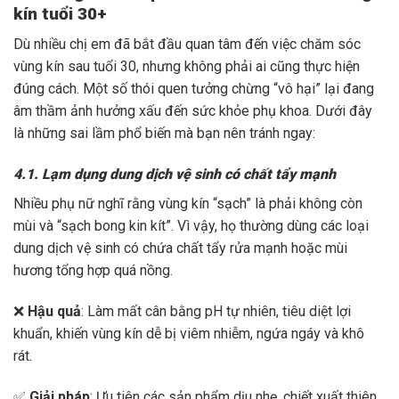
kín tuổi 30+
Dù nhiều chị em đã bắt đầu quan tâm đến việc chăm sóc
vùng kín sau tuổi 30, nhưng không phải ai cũng thực hiện
đúng cách. Một số thói quen tưởng chừng “vô hại” lại đang
âm thầm ảnh hưởng xấu đến sức khỏe phụ khoa. Dưới đây
là những sai lầm phổ biến mà bạn nên tránh ngay:
4.1. Lạm dụng dung dịch vệ sinh có chất tẩy mạnh
Nhiều phụ nữ nghĩ rằng vùng kín “sạch” là phải không còn
mùi và “sạch bong kin kít”. Vì vậy, họ thường dùng các loại
dung dịch vệ sinh có chứa chất tẩy rửa mạnh hoặc mùi
hương tổng hợp quá nồng.
❌
Hậu quả
: Làm mất cân bằng pH tự nhiên, tiêu diệt lợi
khuẩn, khiến vùng kín dễ bị viêm nhiễm, ngứa ngáy và khô
rát.
✅
Giải pháp
: Ưu tiên các sản phẩm dịu nhẹ, chiết xuất thiên