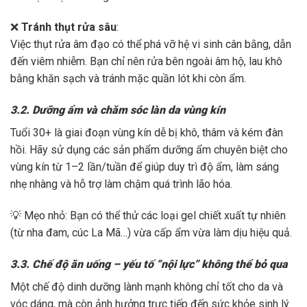
❌
Tránh thụt rửa sâu
:
Việc thụt rửa âm đạo có thể phá vỡ hệ vi sinh cân bằng, dẫn
đến viêm nhiễm. Bạn chỉ nên rửa bên ngoài âm hộ, lau khô
bằng khăn sạch và tránh mặc quần lót khi còn ẩm.
3.2. Dưỡng ẩm và chăm sóc làn da vùng kín
Tuổi 30+ là giai đoạn vùng kín dễ bị khô, thâm và kém đàn
hồi. Hãy sử dụng các sản phẩm dưỡng ẩm chuyên biệt cho
vùng kín từ 1–2 lần/tuần để giúp duy trì độ ẩm, làm sáng
nhẹ nhàng và hỗ trợ làm chậm quá trình lão hóa.
💡 Mẹo nhỏ: Bạn có thể thử các loại gel chiết xuất tự nhiên
(từ nha đam, cúc La Mã…) vừa cấp ẩm vừa làm dịu hiệu quả.
3.3. Chế độ ăn uống – yếu tố “nội lực” không thể bỏ qua
Một chế độ dinh dưỡng lành mạnh không chỉ tốt cho da và
vóc dáng, mà còn ảnh hưởng trực tiếp đến sức khỏe sinh lý