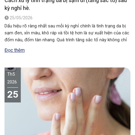
Cách xử lý tình trạng da bị sạm đi (tăng sắc tố) sau
kỳ nghỉ hè.
25/05/2026
Dấu hiệu rõ ràng nhất sau mỗi kỳ nghỉ chính là tình trạng da bị
sạm đen, xỉn màu, khô ráp và tồi tệ hơn là sự xuất hiện của các
đốm nâu, đốm tàn nhang. Quá trình tăng sắc tố này không chỉ
làm mất đi vẻ thẩm mỹ tự nhiên mà còn báo…
Đọc thêm
Th5
2026
25