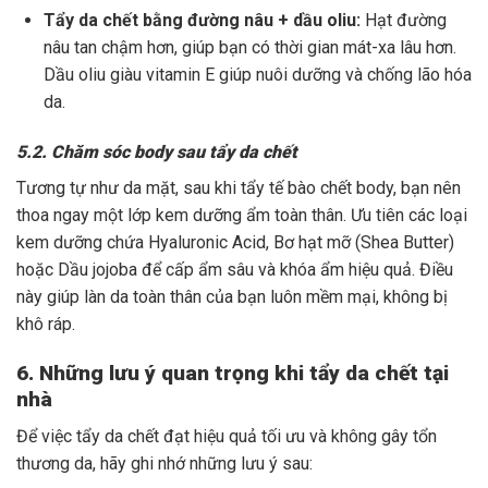
Tẩy da chết bằng đường nâu + dầu oliu:
Hạt đường
nâu tan chậm hơn, giúp bạn có thời gian mát-xa lâu hơn.
Dầu oliu giàu vitamin E giúp nuôi dưỡng và chống lão hóa
da.
5.2. Chăm sóc body sau tẩy da chết
Tương tự như da mặt, sau khi tẩy tế bào chết body, bạn nên
thoa ngay một lớp kem dưỡng ẩm toàn thân. Ưu tiên các loại
kem dưỡng chứa Hyaluronic Acid, Bơ hạt mỡ (Shea Butter)
hoặc Dầu jojoba để cấp ẩm sâu và khóa ẩm hiệu quả. Điều
này giúp làn da toàn thân của bạn luôn mềm mại, không bị
khô ráp.
6. Những lưu ý quan trọng khi tẩy da chết tại
nhà
Để việc tẩy da chết đạt hiệu quả tối ưu và không gây tổn
thương da, hãy ghi nhớ những lưu ý sau: