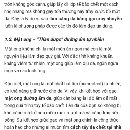
tròn không góc cạnh, giúp lấy đi lớp tế bào chết một cách
nhẹ nhàng mà không gây tổn thương hay trầy xước bề mặt
da. Đây là lý do vì sao
làm sáng da bằng gạo xay nhuyễn
luôn là phương pháp được các tín đồ làm đẹp tin dùng.
1.2. Mật ong – “Thần dược” dưỡng ẩm tự nhiên
Mật ong không chỉ là một món ăn ngon mà còn là một
nguyên liệu làm đẹp quý giá. Với đặc tính kháng khuẩn,
kháng viêm tự nhiên, mật ong giúp làm dịu da, ngăn ngừa
mụn và các kích ứng.
Đặc biệt, mật ong là một chất hút ẩm (humectant) tự nhiên,
có khả năng giữ nước cho da. Vì vậy, khi kết hợp với gạo,
mật ong dưỡng ẩm da
, giúp cân bằng lại độ ẩm đã mất
trong quá trình tẩy tế bào chết. Làn da của bạn sẽ không bị
khô căng mà trở nên mềm mại, mượt mà và căng tràn sức
sống. Sự kết hợp giữa gạo và mật ong chính là công thức
hoàn hảo cho những ai muốn tìm
cách tẩy da chết tại nhà