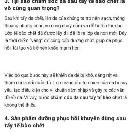
3. Tại sao chăm sóc da sau tẩy tế bào chết là
vô cùng quan trọng?
Sau khi tẩy da chết, làn da của chúng ta trở nên sạch, thông
thoáng nhưng cũng vô cùng nhạy cảm và dễ bị tổn thương.
Lớp tế bào chết đã được lấy đi, để lộ ra lớp da non mới. Đây
là thời điểm “vàng” để cung cấp dưỡng chất, giúp da phục
hồi, tái tạo và trở nên khỏe mạnh hơn.
Việc bỏ qua bước này sẽ khiến da dễ bị khô, căng rát và
thậm chí là nổi mẩn đỏ. Lớp màng ẩm tự nhiên của da bị suy
yếu, tạo điều kiện cho vi khuẩn xâm nhập và gây ra các vấn
đề về da. Vì vậy, bước
chăm sóc da sau tẩy tế bào chết
là
không thể thiếu.
4. Sản phẩm dưỡng phục hồi khuyên dùng sau
tẩy tế bào chết