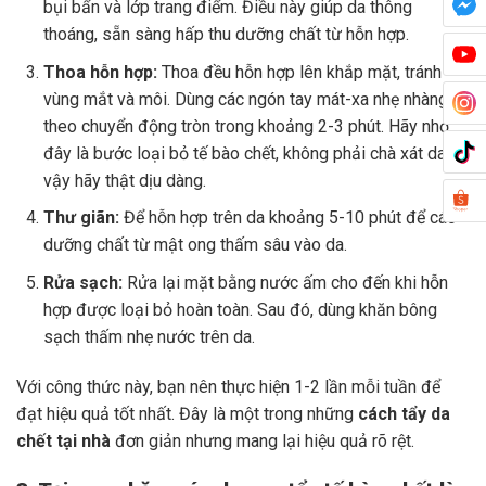
bụi bẩn và lớp trang điểm. Điều này giúp da thông
thoáng, sẵn sàng hấp thu dưỡng chất từ hỗn hợp.
Thoa hỗn hợp:
Thoa đều hỗn hợp lên khắp mặt, tránh
vùng mắt và môi. Dùng các ngón tay mát-xa nhẹ nhàng
theo chuyển động tròn trong khoảng 2-3 phút. Hãy nhớ,
đây là bước loại bỏ tế bào chết, không phải chà xát da, vì
vậy hãy thật dịu dàng.
Thư giãn:
Để hỗn hợp trên da khoảng 5-10 phút để các
dưỡng chất từ mật ong thấm sâu vào da.
Rửa sạch:
Rửa lại mặt bằng nước ấm cho đến khi hỗn
hợp được loại bỏ hoàn toàn. Sau đó, dùng khăn bông
sạch thấm nhẹ nước trên da.
Với công thức này, bạn nên thực hiện 1-2 lần mỗi tuần để
đạt hiệu quả tốt nhất. Đây là một trong những
cách tẩy da
chết tại nhà
đơn giản nhưng mang lại hiệu quả rõ rệt.