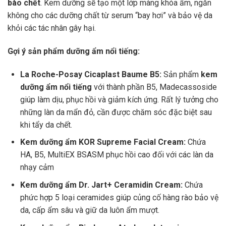
bào chết
. Kem dưỡng sẽ tạo một lớp màng khóa ẩm, ngăn
không cho các dưỡng chất từ serum “bay hơi” và bảo vệ da
khỏi các tác nhân gây hại.
Gợi ý sản phẩm dưỡng ẩm nổi tiếng:
La Roche-Posay Cicaplast Baume B5:
Sản phẩm
kem
dưỡng ẩm nổi tiếng
với thành phần B5, Madecassoside
giúp làm dịu, phục hồi và giảm kích ứng. Rất lý tưởng cho
những làn da mẩn đỏ, cần được chăm sóc đặc biệt sau
khi tẩy da chết.
Kem dưỡng ẩm KOR Supreme Facial Cream:
Chứa
HA, B5, MultiEX BSASM phục hồi cao đối với các làn da
nhạy cảm
Kem dưỡng ẩm Dr. Jart+ Ceramidin Cream:
Chứa
phức hợp 5 loại ceramides giúp củng cố hàng rào bảo vệ
da, cấp ẩm sâu và giữ da luôn ẩm mượt.