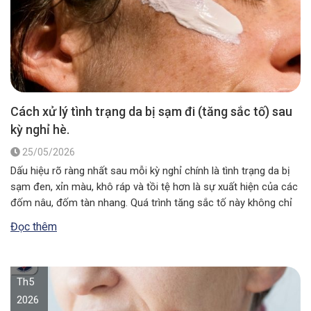
Cách xử lý tình trạng da bị sạm đi (tăng sắc tố) sau
kỳ nghỉ hè.
25/05/2026
Dấu hiệu rõ ràng nhất sau mỗi kỳ nghỉ chính là tình trạng da bị
sạm đen, xỉn màu, khô ráp và tồi tệ hơn là sự xuất hiện của các
đốm nâu, đốm tàn nhang. Quá trình tăng sắc tố này không chỉ
làm mất đi vẻ thẩm mỹ tự nhiên mà còn báo…
Đọc thêm
Th5
2026