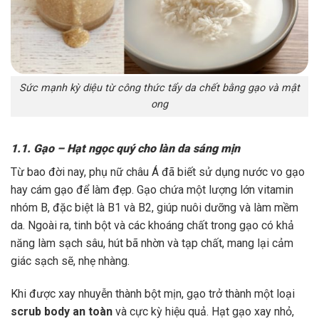
Sức mạnh kỳ diệu từ công thức tẩy da chết bằng gạo và mật
ong
1.1. Gạo – Hạt ngọc quý cho làn da sáng mịn
Từ bao đời nay, phụ nữ châu Á đã biết sử dụng nước vo gạo
hay cám gạo để làm đẹp. Gạo chứa một lượng lớn vitamin
nhóm B, đặc biệt là B1 và B2, giúp nuôi dưỡng và làm mềm
da. Ngoài ra, tinh bột và các khoáng chất trong gạo có khả
năng làm sạch sâu, hút bã nhờn và tạp chất, mang lại cảm
giác sạch sẽ, nhẹ nhàng.
Khi được xay nhuyễn thành bột mịn, gạo trở thành một loại
scrub body an toàn
và cực kỳ hiệu quả. Hạt gạo xay nhỏ,