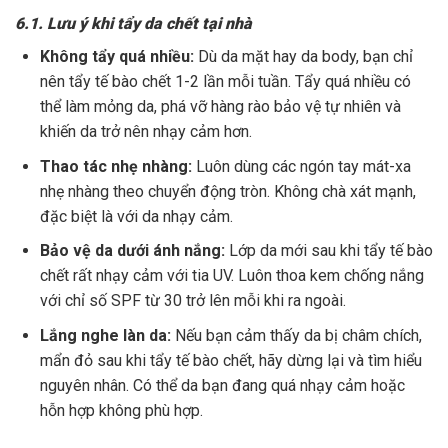
6.1. Lưu ý khi tẩy da chết tại nhà
Không tẩy quá nhiều:
Dù da mặt hay da body, bạn chỉ
nên tẩy tế bào chết 1-2 lần mỗi tuần. Tẩy quá nhiều có
thể làm mỏng da, phá vỡ hàng rào bảo vệ tự nhiên và
khiến da trở nên nhạy cảm hơn.
Thao tác nhẹ nhàng:
Luôn dùng các ngón tay mát-xa
nhẹ nhàng theo chuyển động tròn. Không chà xát mạnh,
đặc biệt là với da nhạy cảm.
Bảo vệ da dưới ánh nắng:
Lớp da mới sau khi tẩy tế bào
chết rất nhạy cảm với tia UV. Luôn thoa kem chống nắng
với chỉ số SPF từ 30 trở lên mỗi khi ra ngoài.
Lắng nghe làn da:
Nếu bạn cảm thấy da bị châm chích,
mẩn đỏ sau khi tẩy tế bào chết, hãy dừng lại và tìm hiểu
nguyên nhân. Có thể da bạn đang quá nhạy cảm hoặc
hỗn hợp không phù hợp.