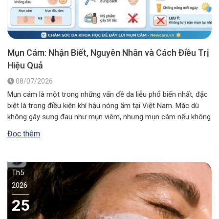
Mụn Cám: Nhận Biết, Nguyên Nhân và Cách Điều Trị
Hiệu Quả
08/07/2026
Mụn cám là một trong những vấn đề da liễu phổ biến nhất, đặc
biệt là trong điều kiện khí hậu nóng ẩm tại Việt Nam. Mặc dù
không gây sưng đau như mụn viêm, nhưng mụn cám nếu không
được xử lý đúng cách có thể khiến lỗ chân lông to ra và ảnh…
Đọc thêm
Th5
2026
25