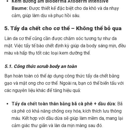
Kem dưỡng ẩm Bioderma Atoderm Intensive
Baume:
Được thiết kế đặc biệt cho da khô và da nhạy
cảm, giúp làm dịu và phục hồi sâu.
5. Tẩy da chết cho cơ thể – Không thể bỏ qua
Làn da cơ thể cũng cần được chăm sóc tương tự như da
mặt. Việc tẩy tế bào chết định kỳ giúp da body sáng mịn, đều
màu và hấp thụ tốt các loại kem dưỡng thể.
5.1. Công thức scrub body an toàn
Bạn hoàn toàn có thể áp dụng công thức tẩy da chết bằng
gạo và mật ong cho cơ thể. Ngoài ra, bạn có thể biến tấu với
các nguyên liệu khác để tăng hiệu quả:
Tẩy da chết toàn thân bằng bã cà phê + dầu dừa:
Bã
cà phê có khả năng chống oxy hóa, kích thích lưu thông
máu. Kết hợp với dầu dừa sẽ giúp làm mềm da, mang lại
cảm giác thư giãn và làn da mịn màng sau đó.