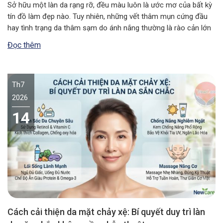
Sở hữu một làn da rạng rỡ, đều màu luôn là ước mơ của bất kỳ
tín đồ làm đẹp nào. Tuy nhiên, những vết thâm mụn cứng đầu
hay tình trạng da thâm sạm do ánh nắng thường là rào cản lớn
nhất. Nếu bạn đang tìm kiếm một giải pháp an toàn, lành…
Đọc thêm
Th7
2026
14
Cách cải thiện da mặt chảy xệ: Bí quyết duy trì làn