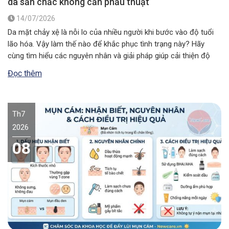
da săn chắc không cần phẫu thuật
14/07/2026
Da mặt chảy xệ là nỗi lo của nhiều người khi bước vào độ tuổi
lão hóa. Vậy làm thế nào để khắc phục tình trạng này? Hãy
cùng tìm hiểu các nguyên nhân và giải pháp giúp cải thiện độ
đàn hồi, mang lại vẻ ngoài săn chắc, rạng rỡ. Da mặt chảy xệ…
Đọc thêm
Th7
2026
08