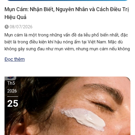
Mụn Cám: Nhận Biết, Nguyên Nhân và Cách Điều Trị
Hiệu Quả
08/07/2026
Mụn cám là một trong những vấn đề da liễu phổ biến nhất, đặc
biệt là trong điều kiện khí hậu nóng ẩm tại Việt Nam. Mặc dù
không gây sưng đau như mụn viêm, nhưng mụn cám nếu không
được xử lý đúng cách có thể khiến lỗ chân lông to ra và ảnh…
Đọc thêm
Th5
2026
25