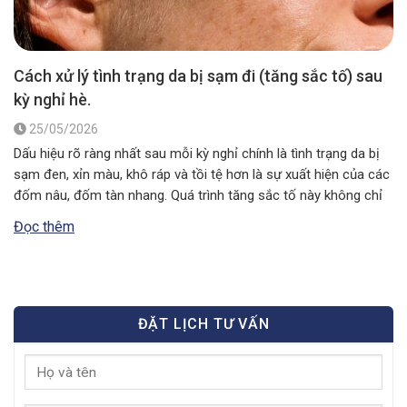
Cách xử lý tình trạng da bị sạm đi (tăng sắc tố) sau
kỳ nghỉ hè.
25/05/2026
Dấu hiệu rõ ràng nhất sau mỗi kỳ nghỉ chính là tình trạng da bị
sạm đen, xỉn màu, khô ráp và tồi tệ hơn là sự xuất hiện của các
đốm nâu, đốm tàn nhang. Quá trình tăng sắc tố này không chỉ
làm mất đi vẻ thẩm mỹ tự nhiên mà còn báo…
Đọc thêm
ĐẶT LỊCH TƯ VẤN