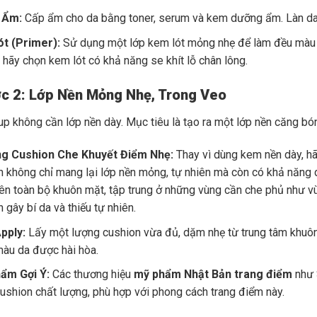
 Ẩm:
Cấp ẩm cho da bằng toner, serum và kem dưỡng ẩm. Làn da đ
t (Primer):
Sử dụng một lớp kem lót mỏng nhẹ để làm đều màu d
, hãy chọn kem lót có khả năng se khít lỗ chân lông.
ớc 2: Lớp Nền Mỏng Nhẹ, Trong Veo
p không cần lớp nền dày. Mục tiêu là tạo ra một lớp nền căng bóng
g Cushion Che Khuyết Điểm Nhẹ:
Thay vì dùng kem nền dày, h
n không chỉ mang lại lớp nền mỏng, tự nhiên mà còn có khả năn
ên toàn bộ khuôn mặt, tập trung ở những vùng cần che phủ như v
h gây bí da và thiếu tự nhiên.
pply:
Lấy một lượng cushion vừa đủ, dặm nhẹ từ trung tâm khuôn
màu da được hài hòa.
ẩm Gợi Ý:
Các thương hiệu
mỹ phẩm Nhật Bản trang điểm
như 
shion chất lượng, phù hợp với phong cách trang điểm này.