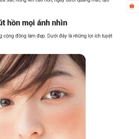
út hồn mọi ánh nhìn
ng cộng đồng làm đẹp. Dưới đây là những lợi ích tuyệt