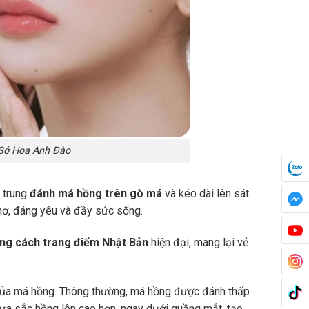
 Sở Hoa Anh Đào
p trung
đánh má hồng trên gò má
và kéo dài lên sát
thơ, đáng yêu và đầy sức sống.
ng cách trang điểm Nhật Bản
hiện đại, mang lại vẻ
rí của má hồng. Thông thường, má hồng được đánh thấp
 đưa sắc hồng lên cao hơn, ngay dưới quầng mắt, tạo