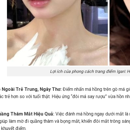
Lợi ích của phong cách trang điểm Igari: 
 Ngoài Trẻ Trung, Ngây Thơ:
Điểm nhấn má hồng trên gò má giú
c trẻ hơn so với tuổi thật. Hiệu ứng “đôi má say rượu” vừa hồn nh
ầng Thâm Mắt Hiệu Quả:
Việc đánh má hồng ngay dưới mắt là 
giúp làm mờ đi quầng thâm và bọng mắt, khiến đôi mắt trông sá
 khuyết điểm.