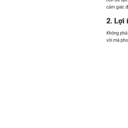
cảm giác đ
2. Lợi
Không phả
vời mà pho