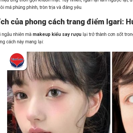
ôi má phúng phính, tròn trịa và đáng yêu.
 ích của phong cách trang điểm Igari: H
i ngẫu nhiên mà
makeup kiểu say rượu
lại trở thành cơn sốt tro
ng cách này mang lại: