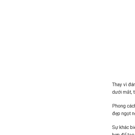
Thay vì đá
dưới mắt, 
Phong cách
đẹp ngọt n
Sự khác bi
hơn để tạo