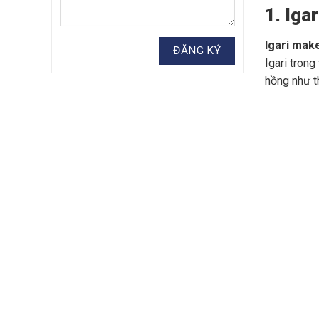
1. Iga
Igari mak
Igari trong
hồng như t