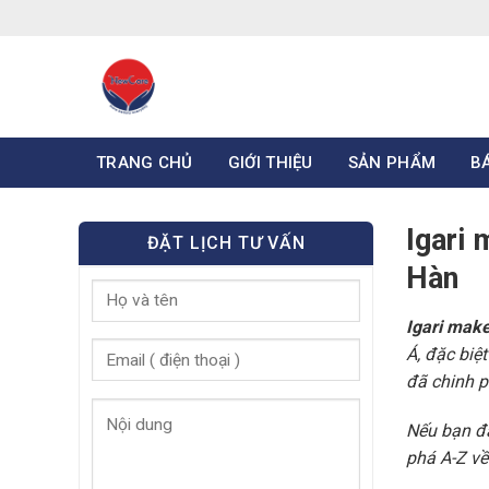
Skip
to
content
TRANG CHỦ
GIỚI THIỆU
SẢN PHẨM
B
Igari
ĐẶT LỊCH TƯ VẤN
Hàn
Igari mak
Á, đặc biệ
đã chinh p
Nếu bạn đa
phá A-Z về