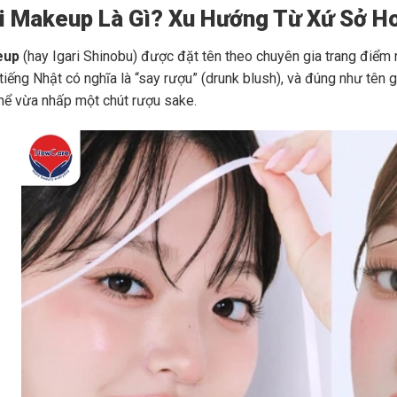
ri Makeup Là Gì? Xu Hướng Từ Xứ Sở H
eup
(hay Igari Shinobu) được đặt tên theo chuyên gia trang điểm n
 tiếng Nhật có nghĩa là “say rượu” (drunk blush), và đúng như tên
hể vừa nhấp một chút rượu sake.