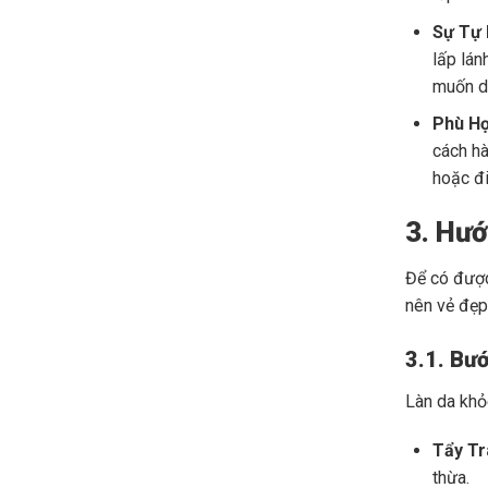
Sự Tự 
lấp lán
muốn dà
Phù Hợ
cách hà
hoặc đi
3. Hướ
Để có được
nên vẻ đẹp
3.1. Bư
Làn da khỏ
Tẩy Tr
thừa.