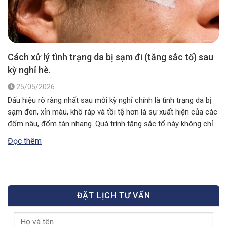
Cách xử lý tình trạng da bị sạm đi (tăng sắc tố) sau
kỳ nghỉ hè.
25/05/2026
Dấu hiệu rõ ràng nhất sau mỗi kỳ nghỉ chính là tình trạng da bị
sạm đen, xỉn màu, khô ráp và tồi tệ hơn là sự xuất hiện của các
đốm nâu, đốm tàn nhang. Quá trình tăng sắc tố này không chỉ
làm mất đi vẻ thẩm mỹ tự nhiên mà còn báo…
Đọc thêm
ĐẶT LỊCH TƯ VẤN