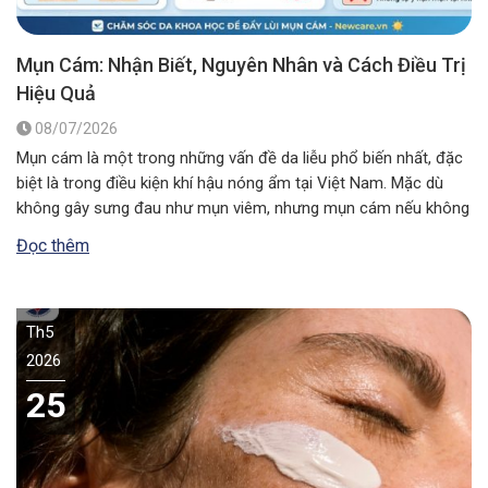
Mụn Cám: Nhận Biết, Nguyên Nhân và Cách Điều Trị
Hiệu Quả
08/07/2026
Mụn cám là một trong những vấn đề da liễu phổ biến nhất, đặc
biệt là trong điều kiện khí hậu nóng ẩm tại Việt Nam. Mặc dù
không gây sưng đau như mụn viêm, nhưng mụn cám nếu không
được xử lý đúng cách có thể khiến lỗ chân lông to ra và ảnh…
Đọc thêm
Th5
2026
25