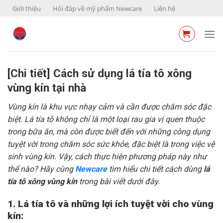
Skip
Giới thiệu
Hỏi đáp về mỹ phẩm Newcare
Liên hệ
to
content
[Chi tiết] Cách sử dụng lá tía tô xông
vùng kín tại nhà
Vùng kín là khu vực nhạy cảm và cần được chăm sóc đặc
biệt. Lá tía tô không chỉ là một loại rau gia vị quen thuộc
trong bữa ăn, mà còn được biết đến với những công dụng
tuyệt vời trong chăm sóc sức khỏe, đặc biệt là trong việc vệ
sinh vùng kín. Vậy, cách thực hiện phương pháp này như
thế nào? Hãy cùng
Newcare
tìm hiểu chi tiết cách dùng
lá
tía tô xông vùng kín
trong bài viết dưới đây.
1. Lá tía tô và những lợi ích tuyệt vời cho vùng
kín: