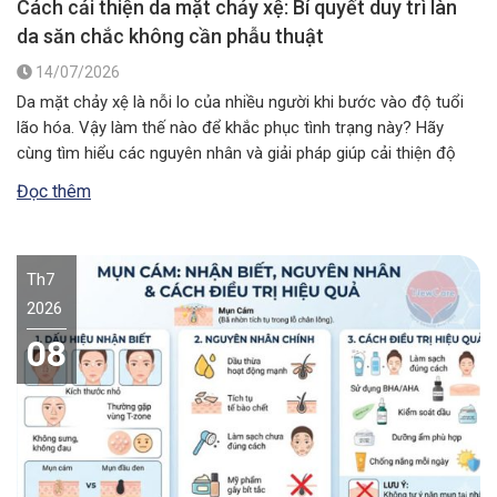
Cách cải thiện da mặt chảy xệ: Bí quyết duy trì làn
da săn chắc không cần phẫu thuật
14/07/2026
Da mặt chảy xệ là nỗi lo của nhiều người khi bước vào độ tuổi
lão hóa. Vậy làm thế nào để khắc phục tình trạng này? Hãy
cùng tìm hiểu các nguyên nhân và giải pháp giúp cải thiện độ
đàn hồi, mang lại vẻ ngoài săn chắc, rạng rỡ. Da mặt chảy xệ…
Đọc thêm
Th7
2026
08