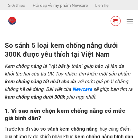
Skip
Giới thiệu
Hỏi đáp về mỹ phẩm Newcare
Liên hệ
to
content
So sánh 5 loại kem chống nắng dưới
300K được yêu thích tại Việt Nam
Kem chống nắng là “vật bất ly thân” giúp bảo vệ làn da
khỏi tác hại của tia UV. Tuy nhiên, tìm kiếm một sản phẩm
kem chống nắng tốt nhất cho da
với mức giá phải chăng
không hề dễ dàng. Bài viết của
Newcare
sẽ giúp bạn tìm ra
kem chống nắng dưới 300k
phù hợp nhất.
1. Vì sao nên chọn kem chống nắng có mức
giá bình dân?
Trước khi đi vào
so sánh kem chống nắng
, hãy cùng điểm
qua những lý do khiến phân khúc
kem chống nắng bình dân