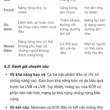
Nâng tông nhẹ, tự
Căng bóng,
Hơi ẩm nhẹ,
Finish
nhiên
ẩm mượt
tự nhiên
Thấm nhanh,
Màng lọc vật
Lành tính, an toàn cho
Ưu
không vệt
lý dạng nano;
da nhạy cảm; kiểm soát
điểm
trắng; dưỡng
dưỡng ẩm
dầu.
ẩm tốt.
nhẹ.
Nâng tông nhẹ có thể
Có thể quá
Một số người
Nhược
không phù hợp với
ẩm với da
có thể cảm
điểm
những người không
dầu.
thấy hơi ẩm.
thích nâng tông.
4.2. Đánh giá chuyên sâu
Về khả năng bảo vệ
: Cả ba sản phẩm đều có chỉ số
chống nắng cao, đảm bảo khả năng bảo vệ da hiệu quả
trước tia UVA và UVB. Tuy nhiên, màng lọc của KOR có
phần tiên tiến hơn, mang lại khả năng chống nắng bền
vững.
Về kết cấu
: Newcare và KOR đều có kết cấu mỏng nhẹ.