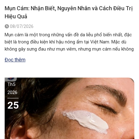
Mụn Cám: Nhận Biết, Nguyên Nhân và Cách Điều Trị
Hiệu Quả
08/07/2026
Mụn cám là một trong những vấn đề da liễu phổ biến nhất, đặc
biệt là trong điều kiện khí hậu nóng ẩm tại Việt Nam. Mặc dù
không gây sưng đau như mụn viêm, nhưng mụn cám nếu không
được xử lý đúng cách có thể khiến lỗ chân lông to ra và ảnh…
Đọc thêm
Th5
2026
25