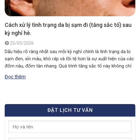
Cách xử lý tình trạng da bị sạm đi (tăng sắc tố) sau
kỳ nghỉ hè.
25/05/2026
Dấu hiệu rõ ràng nhất sau mỗi kỳ nghỉ chính là tình trạng da bị
sạm đen, xỉn màu, khô ráp và tồi tệ hơn là sự xuất hiện của các
đốm nâu, đốm tàn nhang. Quá trình tăng sắc tố này không chỉ
làm mất đi vẻ thẩm mỹ tự nhiên mà còn báo…
Đọc thêm
ĐẶT LỊCH TƯ VẤN