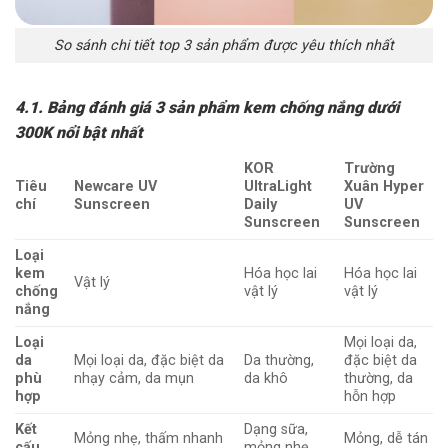
So sánh chi tiết top 3 sản phẩm được yêu thích nhất
4.1. Bảng đánh giá 3 sản phẩm kem chống nắng dưới
300K nổi bật nhất
KOR
Trường
Tiêu
Newcare UV
UltraLight
Xuân Hyper
chí
Sunscreen
Daily
UV
Sunscreen
Sunscreen
Loại
kem
Hóa học lai
Hóa học lai
Vật lý
chống
vật lý
vật lý
nắng
Loại
Mọi loại da,
da
Mọi loại da, đặc biệt da
Da thường,
đặc biệt da
phù
nhạy cảm, da mụn
da khô
thường, da
hợp
hỗn hợp
Kết
Dạng sữa,
Mỏng nhẹ, thấm nhanh
Mỏng, dễ tán
cấu
mỏng nhẹ