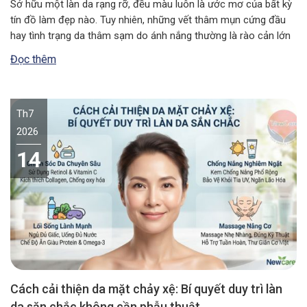
Sở hữu một làn da rạng rỡ, đều màu luôn là ước mơ của bất kỳ
tín đồ làm đẹp nào. Tuy nhiên, những vết thâm mụn cứng đầu
hay tình trạng da thâm sạm do ánh nắng thường là rào cản lớn
nhất. Nếu bạn đang tìm kiếm một giải pháp an toàn, lành…
Đọc thêm
Th7
2026
14
Cách cải thiện da mặt chảy xệ: Bí quyết duy trì làn
da săn chắc không cần phẫu thuật