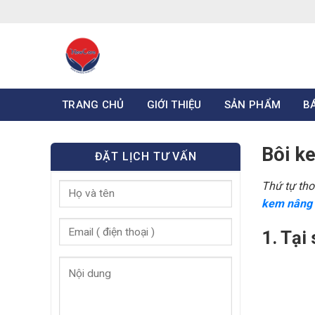
Skip
to
content
TRANG CHỦ
GIỚI THIỆU
SẢN PHẨM
B
Bôi k
ĐẶT LỊCH TƯ VẤN
Thứ tự th
kem nâng 
1. Tại