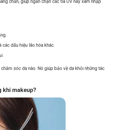
màng chắn, giúp ngăn chặn các tia UV này xâm nhập
ắng.
 các dấu hiệu lão hóa khác.
i.
h chăm sóc da nào. Nó giúp bảo vệ da khỏi những tác
g khi makeup?