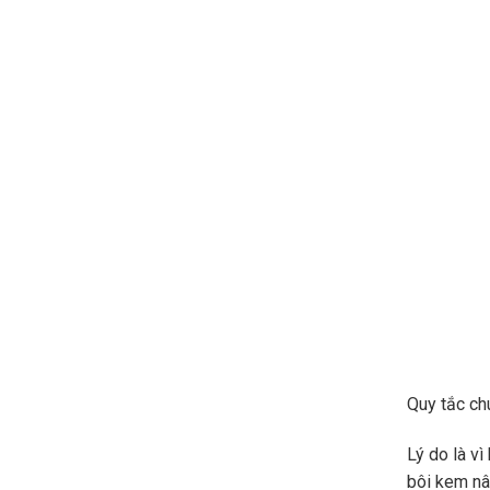
Quy tắc ch
Lý do là v
bôi kem nâ