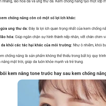
n nhang, lão hóa da và ung thư da. Kem chống nắng tạo một lớp 
 kem chống nắng còn có một số lợi ích khác:
gừa ung thư da:
Đây là lợi ích quan trọng nhất của kem chống n
lão hóa:
Giúp ngăn chặn sự hình thành nếp nhăn, vết chân chim và
 da khỏi các tác hại khác của môi trường:
Như ô nhiễm, khói bụ
m chống nắng là sản phẩm không thể thiếu trong bất kỳ quy trìn
 nắng mặt trời, giúp da luôn khỏe mạnh và trẻ trung.
y bôi kem nâng tone trước hay sau kem chống nắn