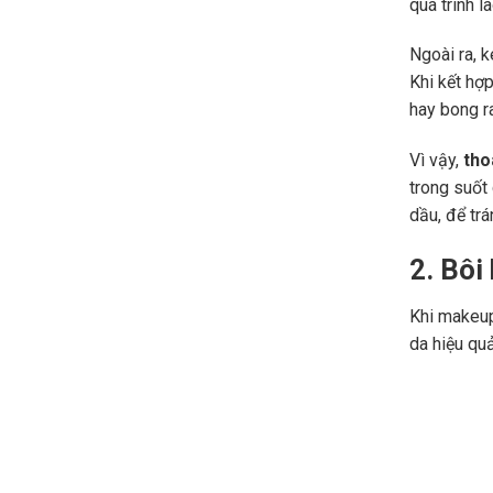
quá trình l
Ngoài ra, 
Khi kết hợ
hay bong r
Vì vậy,
tho
trong suốt
dầu, để tr
2. Bôi
Khi makeup
da hiệu qu