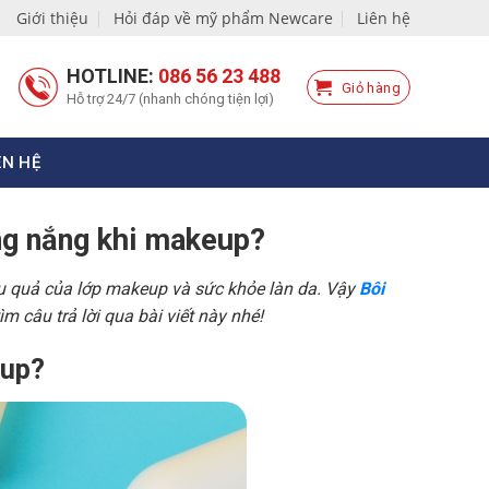
Giới thiệu
Hỏi đáp về mỹ phẩm Newcare
Liên hệ
HOTLINE:
086 56 23 488
Giỏ hàng
Hỗ trợ 24/7 (nhanh chóng tiện lợi)
ÊN HỆ
ng nắng khi makeup?
u quả của lớp makeup và sức khỏe làn da. Vậy
Bôi
tìm câu trả lời qua bài viết này nhé!
eup?