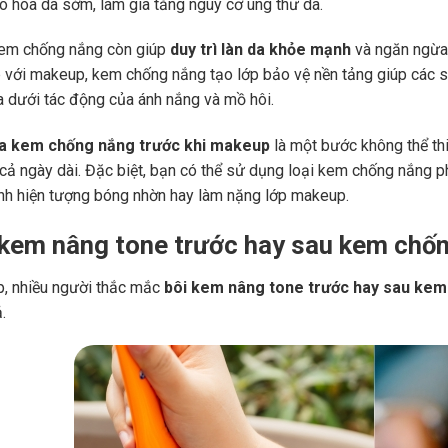
ão hóa da sớm, làm gia tăng nguy cơ ung thư da.
kem chống nắng còn giúp
duy trì làn da khỏe mạnh
và ngăn ngừa 
p với makeup, kem chống nắng tạo lớp bảo vệ nền tảng giúp các s
a dưới tác động của ánh nắng và mồ hôi.
a kem chống nắng trước khi makeup
là một bước không thể thi
 cả ngày dài. Đặc biệt, bạn có thể sử dụng loại kem chống nắng 
ánh hiện tượng bóng nhờn hay làm nặng lớp makeup.
 kem nâng tone trước hay sau kem chố
, nhiều người thắc mắc
bôi kem nâng tone trước hay sau ke
ả.