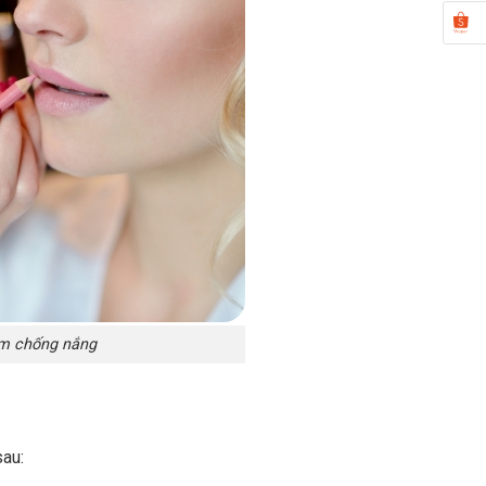
em chống nắng
sau: