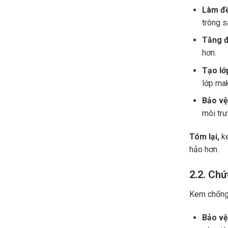
Làm đề
trông s
Tăng đ
hơn.
Tạo lớ
lớp mak
Bảo vệ
môi trư
Tóm lại,
ke
hảo hơn.
2.2. Ch
Kem chống 
Bảo vệ 