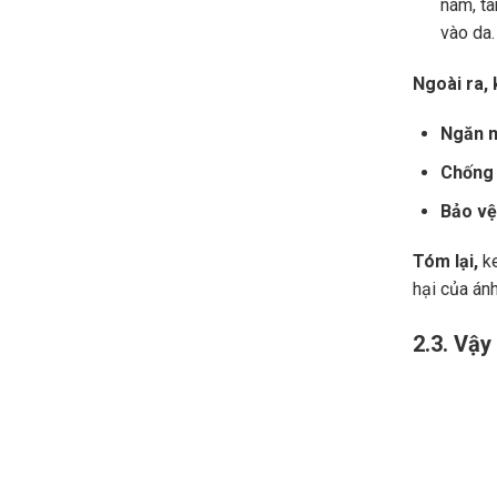
nám, tà
vào da.
Ngoài ra,
Ngăn n
Chống 
Bảo vệ
Tóm lại,
ke
hại của ánh
2.3. Vậ