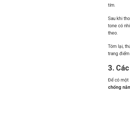
tím.
Sau khi th
tone có nh
theo.
Tóm lại, t
trang điểm 
3. Các
Để có một 
chống nắ