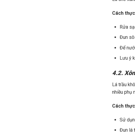
Cách thực
Rửa sạc
Đun sôi
Để nước
Lưu ý k
4.2. Xôn
Lá trầu kh
nhiều phụ 
Cách thực
Sử dụng
Đun lá 