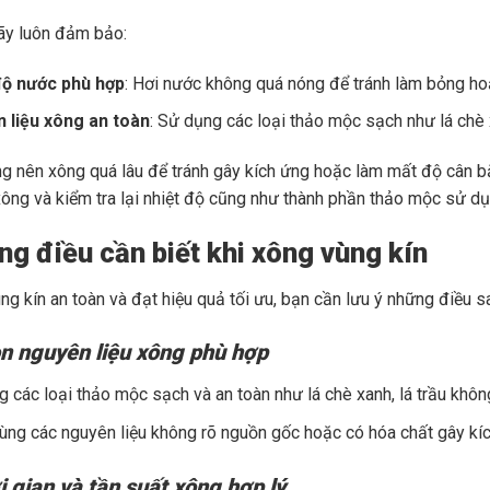
hãy luôn đảm bảo:
độ nước phù hợp
: Hơi nước không quá nóng để tránh làm bỏng h
 liệu xông an toàn
: Sử dụng các loại thảo mộc sạch như lá chè 
ng nên xông quá lâu để tránh gây kích ứng hoặc làm mất độ cân b
xông và kiểm tra lại nhiệt độ cũng như thành phần thảo mộc sử dụ
ng điều cần biết khi xông vùng kín
ng kín an toàn và đạt hiệu quả tối ưu, bạn cần lưu ý những điều s
n nguyên liệu xông phù hợp
 các loại thảo mộc sạch và an toàn như lá chè xanh, lá trầu không
ùng các nguyên liệu không rõ nguồn gốc hoặc có hóa chất gây kí
i gian và tần suất xông hợp lý