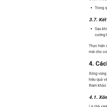
Trong q
3.7. Kết
Sau khi
cường b
Thực hiện 
mái cho cơ 
4. Các
Xông vùng 
hiệu quả v
tham khảo:
4.1. Xôn
Lá chè xan