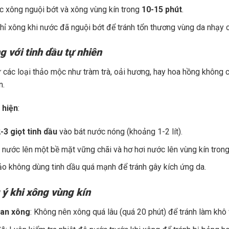
c xông nguội bớt và xông vùng kín trong
10-15 phút
.
hỉ xông khi nước đã nguội bớt để tránh tổn thương vùng da nhạy 
g với tinh dầu tự nhiên
ừ các loại thảo mộc như tràm trà, oải hương, hay hoa hồng không 
n.
 hiện
:
-3 giọt tinh dầu
vào bát nước nóng (khoảng 1-2 lít).
 nước lên một bề mặt vững chãi và hơ hơi nước lên vùng kín tro
o không dùng tinh dầu quá mạnh để tránh gây kích ứng da.
 ý khi xông vùng kín
ian xông
: Không nên xông quá lâu (quá 20 phút) để tránh làm khô 