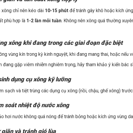
 xông chỉ nên kéo dài
10-15 phút
để tránh gây khô hoặc kích ứng
ất phù hợp là
1-2 lần mỗi tuần
. Không nên xông quá thường xuyê
ng xông khi đang trong các giai đoạn đặc biệt
ông vùng kín trong kỳ kinh nguyệt, khi đang mang thai, hoặc nếu v
 đang gặp viêm nhiễm nghiêm trọng, hãy tham khảo ý kiến bác sĩ
sinh dụng cụ xông kỹ lưỡng
m sạch và tiệt trùng các dụng cụ xông (nồi, chậu, ghế xông) trướ
m soát nhiệt độ nước xông
 hơi nước không quá nóng để tránh bỏng hoặc kích ứng vùng da 
 giãn và tránh gió lùa