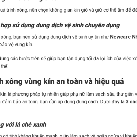
uá trình xông, nên chọn không gian kín gió và giữ cơ thể ấm để đ
 hợp sử dụng dung dịch vệ sinh chuyên dụng
 xông, bạn nên sử dụng dung dịch vệ sinh uy tín như
Newcare Nh
ảo vệ vùng kín.
đúng các bước trên sẽ giúp bạn tận dụng tối đa lợi ích của việc x
thể.
h xông vùng kín an toàn và hiệu quả
kín là phương pháp tự nhiên giúp phụ nữ làm sạch sâu, thư giãn 
à đảm bảo an toàn, bạn cần áp dụng đúng cách. Dưới đây là
3 cá
g với lá chè xanh
h có tính kháng khuẩn mạnh, giúp làm sạch và ngăn ngừa vi khuẩn