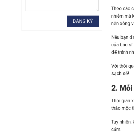
Theo các c
nhiễm mà k
nên xông v
Nếu bạn đa
của bác sĩ
để tránh n
Với thói q
sạch sẽ!
2. Mỗi
Thời gian 
thảo mộc t
Tuy nhiên,
cảm.