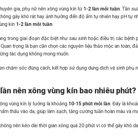
huyên gia, phụ nữ nên xông vùng kín từ
1-2 lần mỗi tuần
. Tần su
hông gây khô rát hay ảnh hưởng đến độ ẩm tự nhiên hay pH tự nh
ùng kín
1-2 lần mỗi tuần
.
ng trong giai đoạn đặc biệt như sau sinh hoặc điều trị các bệnh p
. Quan trọng là bạn cần chọn các nguyên liệu thảo mộc an toàn, 
hững tác dụng không mong muốn.
uen chăm sóc đúng cách, kết hợp sử dụng dung dịch vệ sinh phụ 
 lần nên xông vùng kín bao nhiêu phút?
xông vùng kín lý tưởng là khoảng
10-15 phút mỗi lần
. Đây là kho
hẩm thấu vào da, giúp làm sạch, tăng cường tuần hoàn máu và man
 không nên kéo dài thời gian xông quá 20 phút vì có thể gây khô d