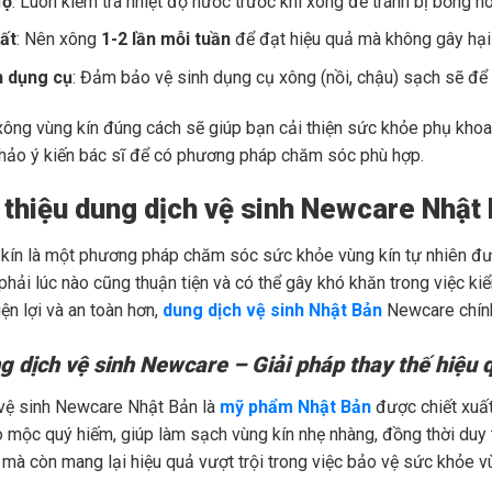
độ
: Luôn kiểm tra nhiệt độ nước trước khi xông để tránh bị bỏng h
ất
: Nên xông
1-2 lần mỗi tuần
để đạt hiệu quả mà không gây hại 
h dụng cụ
: Đảm bảo vệ sinh dụng cụ xông (nồi, chậu) sạch sẽ để 
xông vùng kín đúng cách sẽ giúp bạn cải thiện sức khỏe phụ khoa,
hảo ý kiến bác sĩ để có phương pháp chăm sóc phù hợp.
i thiệu dung dịch vệ sinh Newcare Nhật
kín là một phương pháp chăm sóc sức khỏe vùng kín tự nhiên đư
phải lúc nào cũng thuận tiện và có thể gây khó khăn trong việc ki
iện lợi và an toàn hơn,
dung dịch vệ sinh Nhật Bản
Newcare chính
g dịch vệ sinh Newcare – Giải pháp thay thế hiệu 
vệ sinh Newcare Nhật Bản
là
mỹ phẩm Nhật Bản
được chiết xuất
o mộc quý hiếm, giúp làm sạch vùng kín nhẹ nhàng, đồng thời duy
 mà còn mang lại hiệu quả vượt trội trong việc bảo vệ sức khỏe vù