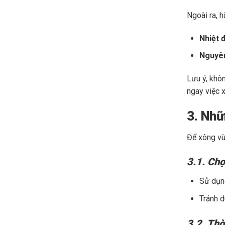
Ngoài ra, 
Nhiệt 
Nguyên
Lưu ý, khô
ngay việc 
3. Nhữ
Để xông vù
3.1. Chọ
Sử dụng
Tránh d
3.2. Thờ