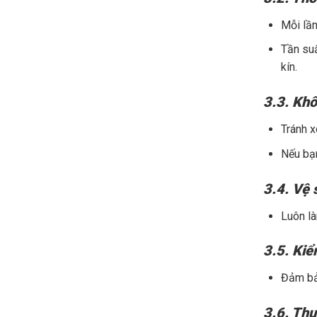
Mỗi lần
Tần su
kín.
3.3. Khô
Tránh x
Nếu bạn
3.4. Vệ 
Luôn là
3.5. Kiể
Đảm bảo
3.6. Thư