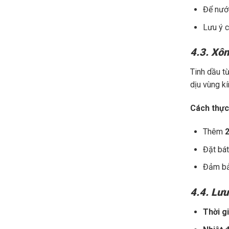
Để nướ
Lưu ý c
4.3. Xôn
Tinh dầu t
dịu vùng kí
Cách thực
Thêm
2
Đặt bát
Đảm bả
4.4. Lưu
Thời g