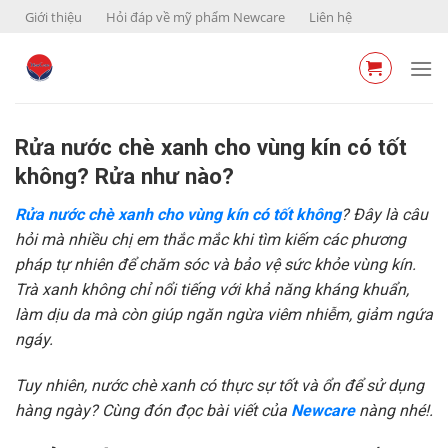
Skip
Giới thiệu
Hỏi đáp về mỹ phẩm Newcare
Liên hệ
to
content
Rửa nước chè xanh cho vùng kín có tốt
không? Rửa như nào?
Rửa nước chè xanh cho vùng kín có tốt không
? Đây là câu
hỏi mà nhiều chị em thắc mắc khi tìm kiếm các phương
pháp tự nhiên để chăm sóc và bảo vệ sức khỏe vùng kín.
Trà xanh không chỉ nổi tiếng với khả năng kháng khuẩn,
làm dịu da mà còn giúp ngăn ngừa viêm nhiễm, giảm ngứa
ngáy.
Tuy nhiên, nước chè xanh có thực sự tốt và ổn để sử dụng
hàng ngày? Cùng đón đọc bài viết của
Newcare
nàng nhé!.