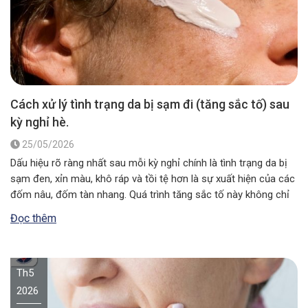
Cách xử lý tình trạng da bị sạm đi (tăng sắc tố) sau
kỳ nghỉ hè.
25/05/2026
Dấu hiệu rõ ràng nhất sau mỗi kỳ nghỉ chính là tình trạng da bị
sạm đen, xỉn màu, khô ráp và tồi tệ hơn là sự xuất hiện của các
đốm nâu, đốm tàn nhang. Quá trình tăng sắc tố này không chỉ
làm mất đi vẻ thẩm mỹ tự nhiên mà còn báo…
Đọc thêm
Th5
2026