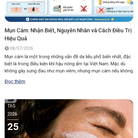
Mụn Cám: Nhận Biết, Nguyên Nhân và Cách Điều Trị
Hiệu Quả
08/07/2026
Mụn cám là một trong những vấn đề da liễu phổ biến nhất, đặc
biệt là trong điều kiện khí hậu nóng ẩm tại Việt Nam. Mặc dù
không gây sưng đau như mụn viêm, nhưng mụn cám nếu không
được xử lý đúng cách có thể khiến lỗ chân lông to ra và ảnh…
Đọc thêm
Th5
2026
25